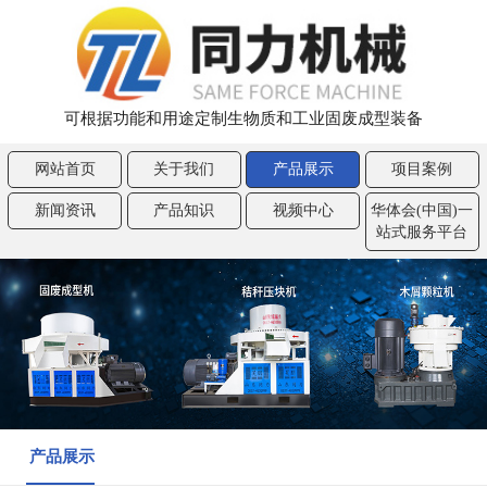
可根据功能和用途定制生物质和工业固废成型装备
网站首页
关于我们
产品展示
项目案例
新闻资讯
产品知识
视频中心
华体会(中国)一
站式服务平台
产品展示