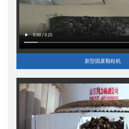
新型固废颗粒机