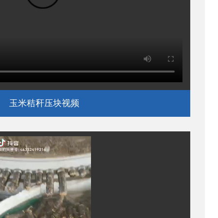
玉米秸秆压块视频