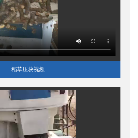
稻草压块视频