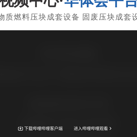
视频中心·
华体会平
物质燃料压块成套设备 固废压块成套