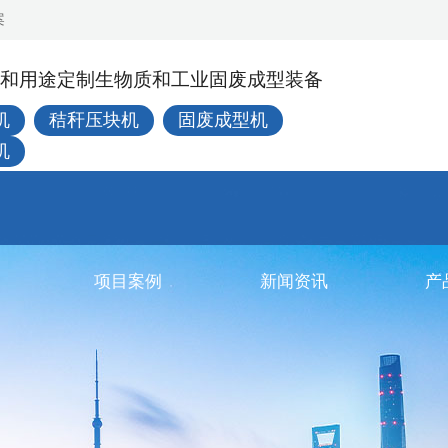
案
和用途定制生物质和工业固废成型装备
机
秸秆压块机
固废成型机
机
项目案例
新闻资讯
产